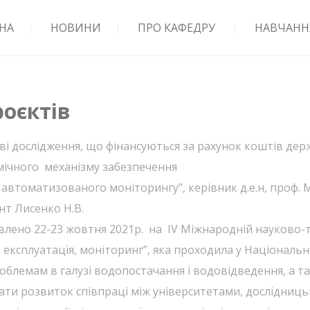
НА
НОВИНИ
ПРО КАФЕДРУ
НАВЧАНН
роєктів
ві дослідження, що фінансуються за рахунок коштів де
мічного м
еханізму забезпечення
автоматизованого моніторингу”, керівник д.е.н, проф. М
ант Лисенко Н.В.
лено 22-23 жовтня 2021р. на IV Міжнародній науково-т
ксплуатація, моніторинг”, яка проходила у Національно
облемам в галузі водопостачання і водовідведення, а т
вати розвиток співпраці між університетами, дослідни