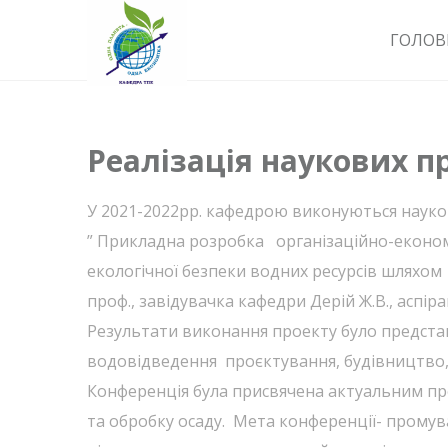
ГОЛОВ
Реалізація наукових п
У 2021-2022рр. кафедрою виконуються науко
” Прикладна розробка організаційно-еконо
екологічної безпеки водних ресурсів шляхом 
проф., завідувачка кафедри Дерій Ж.В., аспір
Результати виконання проекту було представ
водовідведення проєктування, будівництво, е
Конференція була присвячена актуальним пр
та обробку осаду. Мета конференції- прому