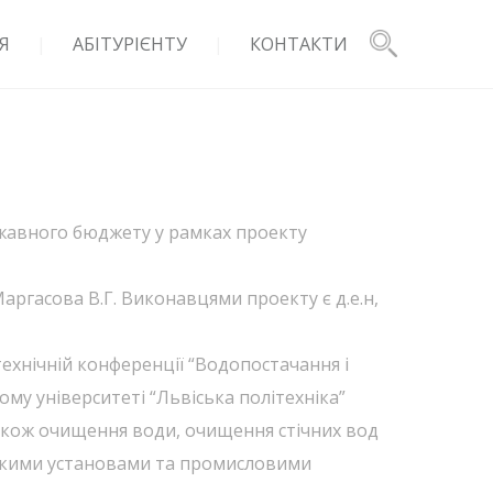
Я
АБІТУРІЄНТУ
КОНТАКТИ
ржавного бюджету у рамках проекту
аргасова В.Г. Виконавцями проекту є д.е.н,
ехнічній конференції “Водопостачання і
му університеті “Львіська політехніка”
акож очищення води, очищення стічних вод
цькими установами та промисловими