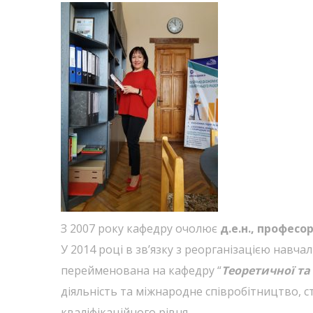
З 2007 року кафедру очолює
д.е.н., профес
У 2014 році в зв’язку з реорганізацією навча
перейменована на кафедру “
Теоретичної та
діяльність та міжнародне співробітництво, с
кваліфікаційного рівня.