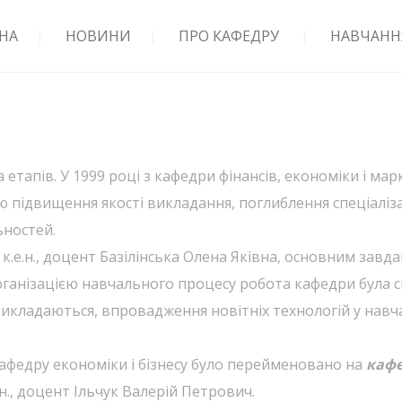
НА
НОВИНИ
ПРО КАФЕДРУ
НАВЧАНН
етапів. У 1999 році з кафедри фінансів, економіки і ма
ою підвищення якості викладання, поглиблення спеціаліза
ьностей.
к.е.н., доцент Базілінська Олена Яківна, основним зав
рганізацією навчального процесу робота кафедри була с
викладаються, впровадження новітніх технологій у нав
кафедру економіки і бізнесу було перейменовано на
кафе
.т.н., доцент Ільчук Валерій Петрович.