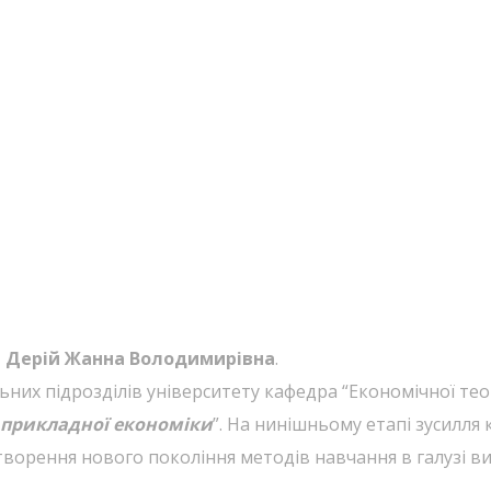
ор Дерій Жанна Володимирівна
.
льних підрозділів університету кафедра “Економічної те
 прикладної економіки
”. На нинішньому етапі зусилля
творення нового покоління методів навчання в галузі в