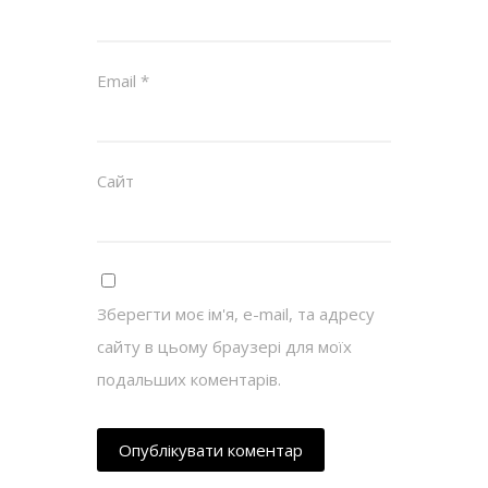
Email
*
Сайт
Зберегти моє ім'я, e-mail, та адресу
сайту в цьому браузері для моїх
подальших коментарів.