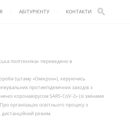
Я
АБІТУРІЄНТУ
КОНТАКТИ
вська політехніка» переведено в
хвороби (штаму «Омікрон»), керуючись
ежувальних протиепідемічних заходів з
неної коронавірусом SARS-CoV-2» (зі змінами
«Про організацію освітнього процесу з
 в дистанційний режим.