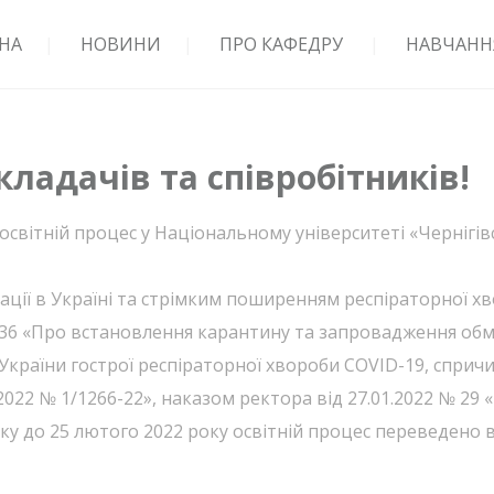
НА
НОВИНИ
ПРО КАФЕДРУ
НАВЧАНН
кладачів та співробітників!
 освітній процес у Національному університеті «Чернігі
туації в Україні та стрімким поширенням респіраторної 
236 «Про встановлення карантину та запровадження обм
країни гострої респіраторної хвороби COVID-19, спричи
022 № 1/1266-22», наказом ректора від 27.01.2022 № 29 
 року до 25 лютого 2022 року освітній процес переведено