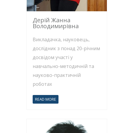
Дерій Жанна
Володимирівна
Викладачка, науковець,
дослідник з понад 20-річним
досвідом участі у
навчально-методичній та
науково-практичній
роботах
READ MORE