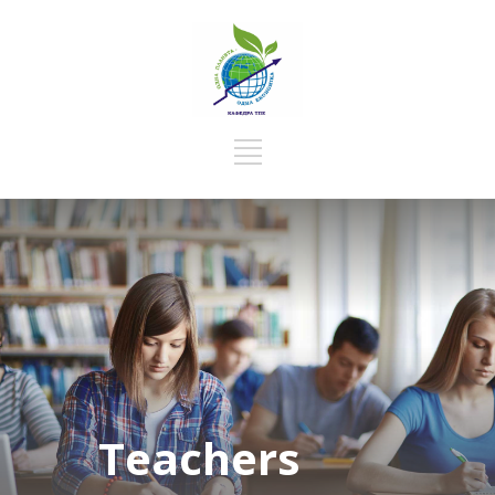
Навігація
записів
Teachers