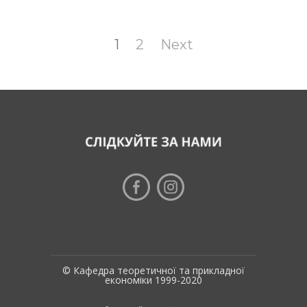
Page
1
Page
2
Next
© Кафедра теоретичної та прикладної
економіки 1999-2020