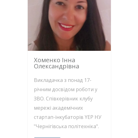
Хоменко Інна
Олександрівна
Викладачка з понад 17-
річним досвідом роботи у
ЗВО. Співкерівник клубу
мережі академічних
стартап-інкубаторів YEP НУ
"Чернігівська політехніка".