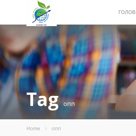
ГОЛОВ
Tag
опп
Home
опп