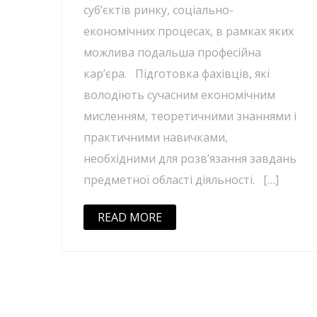
суб’єктів ринку, соціально-
економічних процесах, в рамках яких
можлива подальша професійна
кар’єра. Підготовка фахівців, які
володіють сучасним економічним
мисленням, теоретичними знаннями і
практичними навичками,
необхідними для розв’язання завдань
предметної області діяльності. […]
READ MORE