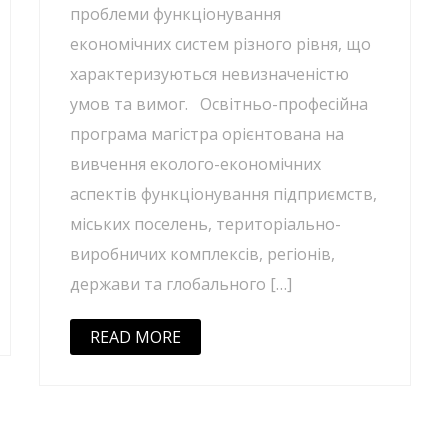
проблеми функціонування
економічних систем різного рівня, що
характеризуються невизначеністю
умов та вимог. Освітньо-професійна
програма магістра орієнтована на
вивчення еколого-економічних
аспектів функціонування підприємств,
міських поселень, територіально-
виробничих комплексів, регіонів,
держави та глобального […]
READ MORE