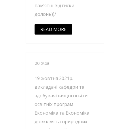
пам’ятні відтиски
долонь))/
READ MORE
20 Жов
19 жовтня 2021р.
викладачі кафедри та
здобувачі вищої освіти
освітніх програм
Економіка та Економіка
довкілля та природних