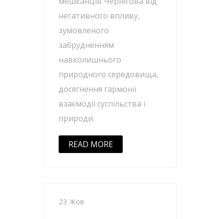
мешканців Чернігова від
негативного впливу,
зумовленого
забрудненням
навколишнього
природного середовища,
досягнення гармонії
взаємодії суспільства і
природи.
READ MORE
23 Жов