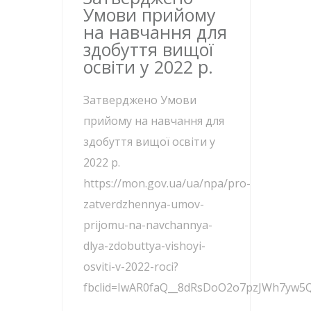
Умови прийому
на навчання для
здобуття вищої
освіти у 2022 р.
Затверджено Умови
прийому на навчання для
здобуття вищої освіти у
2022 р.
https://mon.gov.ua/ua/npa/pro-
zatverdzhennya-umov-
prijomu-na-navchannya-
dlya-zdobuttya-vishoyi-
osviti-v-2022-roci?
fbclid=IwAR0faQ__8dRsDoO2o7pzJWh7yw5