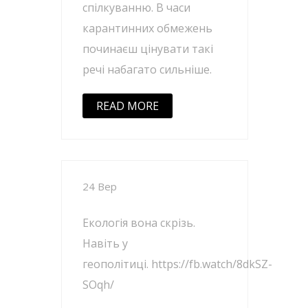
спілкуванню. В часи
карантинних обмежень
починаєш цінувати такі
речі набагато сильніше.
READ MORE
24 Вер
Екологія вона скрізь.
Навіть у
геополітиці. https://fb.watch/8dkSZ-
SOqh/