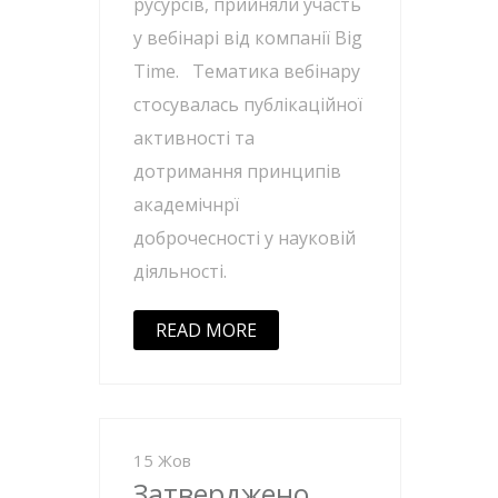
русурсів, прийняли участь
у вебінарі від компанії Big
Time. Тематика вебінару
стосувалась публікаційної
активності та
дотримання принципів
академічнрї
доброчесності у науковій
діяльності.
READ MORE
15 Жов
Затверджено