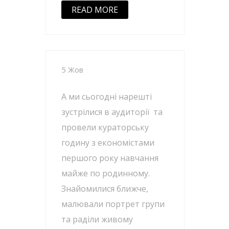
READ MORE
5 Жов
А ми сьогодні нарешті
зустрілися в аудиторії та
провели кураторську
годину з економістами
першого року навчання
майже по родинному.
Знайомилися ближче,
малювали портрет групи
та раділи живому