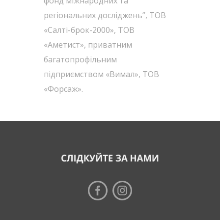
фонд міжнародних та
регіональних досліджень”, ТОВ
«Салті-брок-2000», ТОВ
«Аметист», приватним
багатопрофільним
підприємством «Вимал», ТОВ
«Форсаж».